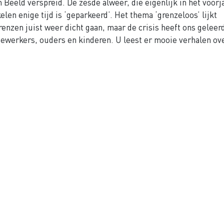
 Beeld verspreid. De zesde alweer, die eigenlijk in het voorj
en enige tijd is ‘geparkeerd’. Het thema ‘grenzeloos’ lijkt
enzen juist weer dicht gaan, maar de crisis heeft ons geleer
dewerkers, ouders en kinderen. U leest er mooie verhalen ove