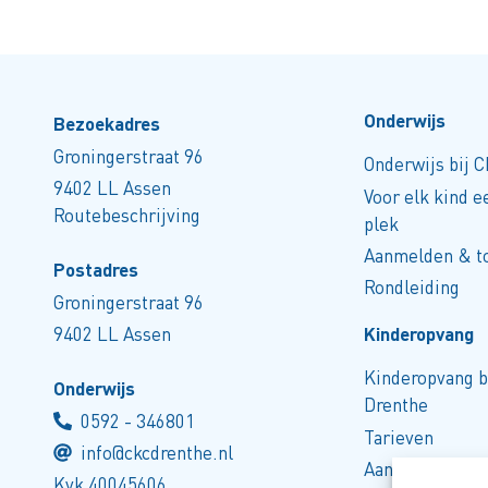
Onderwijs
Bezoekadres
Groningerstraat 96
Onderwijs bij 
9402 LL Assen
Voor elk kind 
Routebeschrijving
plek
Aanmelden & t
Postadres
Rondleiding
Groningerstraat 96
9402 LL Assen
Kinderopvang
Kinderopvang b
Onderwijs
Drenthe
0
592 - 346801
Tarieven
info@ckcdrenthe.nl
Aanmelden
Kvk 40045606