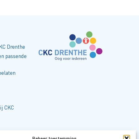
CKC Drenthe
een passende
oelaten
ij CKC
Beheer toestemming