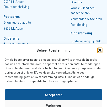
9402 LL Assen
Drenthe
Routebeschrijving
Voor elk kind een
passende plek
Postadres
Aanmelden & toelaten
Groningerstraat 96
Rondleiding
9402 LL Assen
Kinderopvang
Onderwijs
Kinderopvang bij CKC
0
592 - 346801
Drenthe
info@ckcdrenthe.nl
Beheer toestemming
Tarieven
Kvk 40045606
Aanmelden
Om de beste ervaringen te bieden, gebruiken wij technologieën zoals
Rondleiding
cookies om informatie over je apparaat op te slaan en/of te raadplegen.
Kinderopvang
Door in te stemmen met deze technologieën kunnen wij gegevens zoals
Spelregels
0
592- 409865
surfgedrag of unieke ID's op deze site verwerken. Als je geen
kinderopvang@ckcdrenthe.nl
toestemming geeft of uw toestemming intrekt, kan dit een nadelige
invloed hebben op bepaalde functies en mogelijkheden.
Kvk 64509907
Accepteren
Weigeren