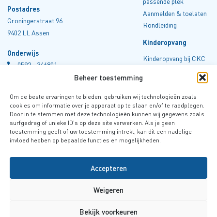
passende plek
Postadres
Aanmelden & toelaten
Groningerstraat 96
Rondleiding
9402 LL Assen
Kinderopvang
Onderwijs
Kinderopvang bij CKC
0
592 - 346801
Drenthe
info@ckcdrenthe.nl
Beheer toestemming
Tarieven
Kvk 40045606
Aanmelden
Om de beste ervaringen te bieden, gebruiken wij technologieën zoals
Rondleiding
Kinderopvang
cookies om informatie over je apparaat op te slaan en/of te raadplegen.
Door in te stemmen met deze technologieën kunnen wij gegevens zoals
Spelregels
0
592- 409865
surfgedrag of unieke ID's op deze site verwerken. Als je geen
kinderopvang@ckcdrenthe.nl
toestemming geeft of uw toestemming intrekt, kan dit een nadelige
invloed hebben op bepaalde functies en mogelijkheden.
Kvk 64509907
Accepteren
Weigeren
Bekijk voorkeuren
© 2026 Alle rechten gereserveerd