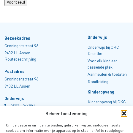
Onderwijs
Bezoekadres
Groningerstraat 96
Onderwijs bij CKC
9402 LL Assen
Drenthe
Routebeschrijving
Voor elk kind een
passende plek
Postadres
Aanmelden & toelaten
Groningerstraat 96
Rondleiding
9402 LL Assen
Kinderopvang
Onderwijs
Kinderopvang bij CKC
0
592 - 346801
Drenthe
info@ckcdrenthe.nl
Beheer toestemming
Tarieven
Kvk 40045606
Aanmelden
Om de beste ervaringen te bieden, gebruiken wij technologieën zoals
Rondleiding
Kinderopvang
cookies om informatie over je apparaat op te slaan en/of te raadplegen.