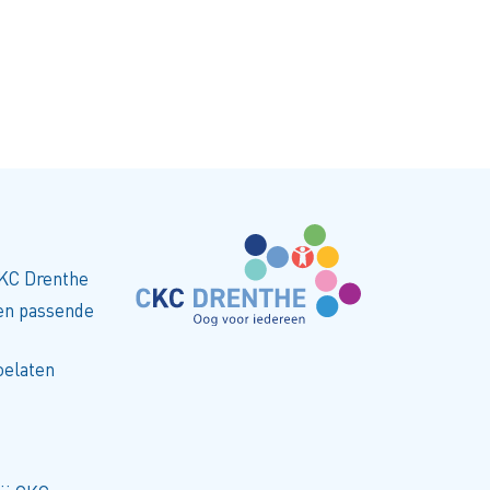
CKC Drenthe
een passende
oelaten